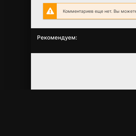
Комментариев еще нет. Вы можете
Рекомендуем:
Незнакомец с
Американский
моими детьми
друг
(2017)
(1977)
5.3
7.4
7.4