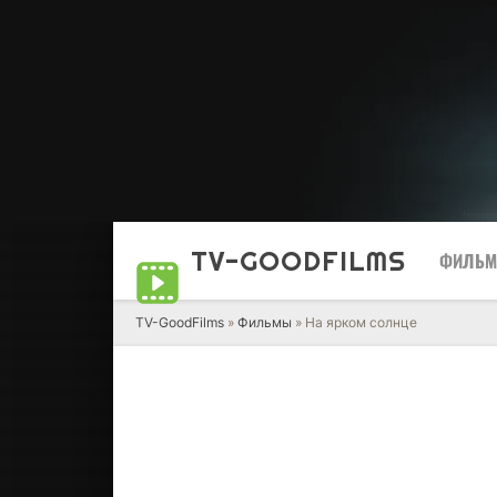
TV-GOOD
FILMS
ФИЛЬ
TV-GoodFilms
»
Фильмы
» На ярком солнце