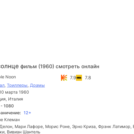
солнце
фильм (1960) смотреть онлайн
ple Noon
7.9
7.8
ал
,
Триллеры
,
Драмы
10 марта 1960
ия, Италия
 - 1080
раничение:
12+
не Клеман
Делон, Мари Лафоре, Морис Роне, Эрно Криза, Фрэнк Латимор, 
ки, Вивиан Шантель