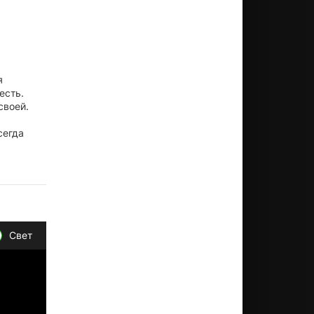
я
есть.
своей.
сегда
Свет