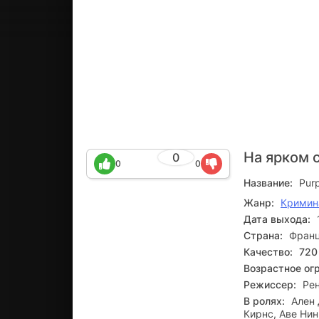
На ярком 
0
0
0
Название:
Pur
Жанр:
Кримин
Дата выхода:
Страна:
Франц
Качество:
720
Возрастное ог
Режиссер:
Ре
В ролях:
Ален 
Кирнс, Аве Нин