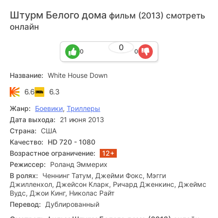
Штурм Белого дома
фильм (2013) смотреть
онлайн
0
0
0
Название:
White House Down
6.6
6.3
Жанр:
Боевики
,
Триллеры
Дата выхода:
21 июня 2013
Страна:
США
Качество:
HD 720 - 1080
Возрастное ограничение:
12+
Режиссер:
Роланд Эммерих
В ролях:
Ченнинг Татум, Джейми Фокс, Мэгги
Джилленхол, Джейсон Кларк, Ричард Дженкинс, Джеймс
Вудс, Джои Кинг, Николас Райт
Перевод:
Дублированный