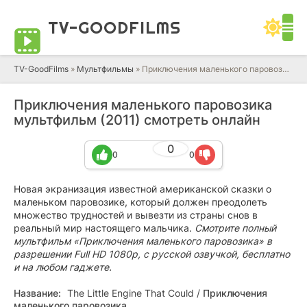
TV-GOOD
FILMS
TV-GoodFilms
»
Мультфильмы
» Приключения маленького паровозика (2011) смотреть онлайн мультфильм в HD качестве 720 - 1080 бесплатно
Приключения маленького паровозика
мультфильм (2011) смотреть онлайн
0
0
0
Новая экранизация известной американской сказки о
маленьком паровозике, который должен преодолеть
множество трудностей и вывезти из страны снов в
реальный мир настоящего мальчика.
Смотрите полный
мультфильм «Приключения маленького паровозика» в
разрешении Full HD 1080p, с русской озвучкой, бесплатно
и на любом гаджете.
Название:
The Little Engine That Could
/
Приключения
маленького паровозика