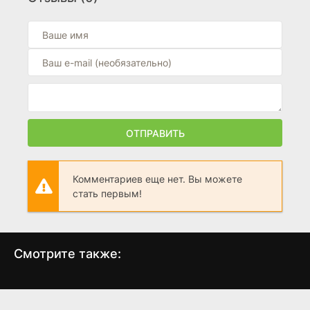
0
Оно. Ночной кошмар
(2026)
0
Граница 2
(2026)
0
ОТПРАВИТЬ
Комментариев еще нет. Вы можете
стать первым!
Смотрите также:
Олененок Рудольф
Томас и его друзья:
П
Кругосветное
(1998)