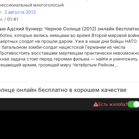
ессиональный многоголосый
:
2 августа 2012
. / 01:41
ьм Адский бункер: Черное Солнце (2012) онлайн бесплатн
ботки, которые велись немцами во время Второй мировой войн
мертных солдат не прошли даром. Уже в наши дни бойцы НАТО
с батальоном зомби-солдат нацистской Германии из числа
Противостоять восставшим мертвецам практически невозможно
жная задача стоит перед героями фильма — найти и уничтожить
решающей армии, грозящей миру Четвёртым Рейхом…
олнце онлайн бесплатно в хорошем качестве
Есть жалоба?