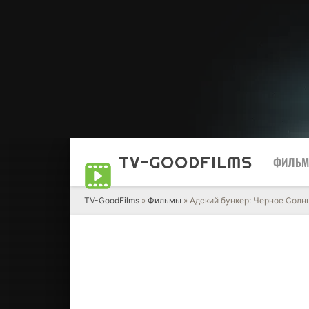
TV-GOOD
FILMS
ФИЛЬ
TV-GoodFilms
»
Фильмы
» Адский бункер: Черное Солн