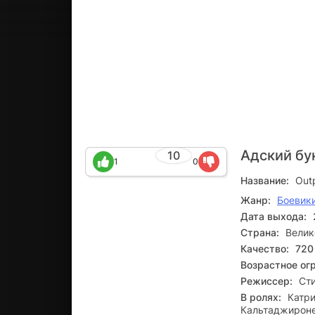
Адский бу
10
1
0
Название:
Outp
Жанр:
Боевик
Дата выхода:
Страна:
Велик
Качество:
720
Возрастное ог
Режиссер:
Ст
В ролях:
Катри
Кальтаджироне