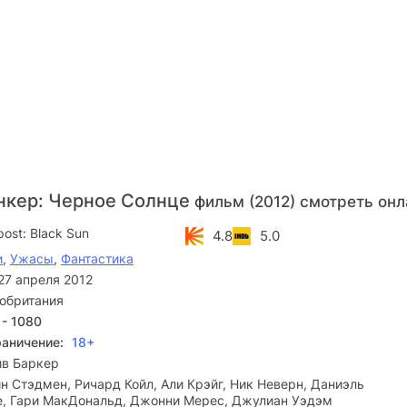
нкер: Черное Солнце
фильм (2012) смотреть онл
ost: Black Sun
4.8
5.0
и
,
Ужасы
,
Фантастика
27 апреля 2012
обритания
 - 1080
раничение:
18+
ив Баркер
н Стэдмен, Ричард Койл, Али Крэйг, Ник Неверн, Даниэль
, Гари МакДональд, Джонни Мерес, Джулиан Уэдэм