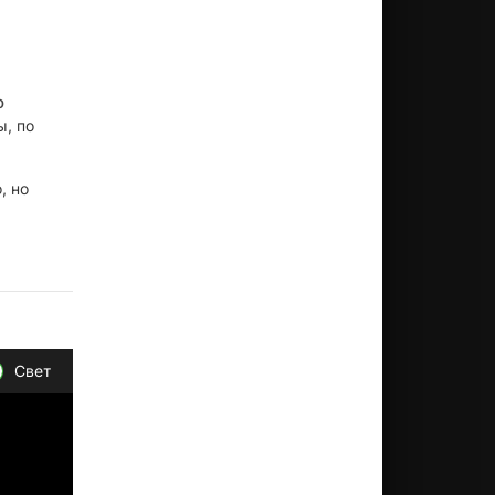
о
ы, по
, но
Свет