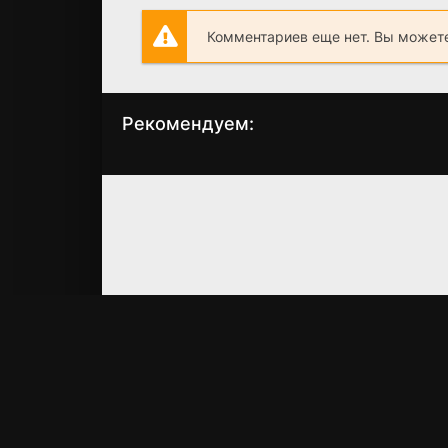
Комментариев еще нет. Вы можете
Рекомендуем:
Адский бункер:
Резня зомби
Восстание
(2013)
спецназа
2.9
2.3
(2013)
5.2
5.1