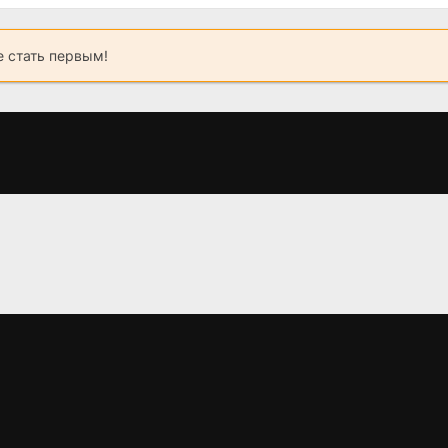
 стать первым!
Жить или умереть
Квест
Гарри Пот
в Ла Хонда
Дары Сме
(2016)
Часть 
(2017)
4.5
4.3
(2010)
4.711
5.1
7.8