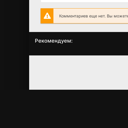
Комментариев еще нет. Вы можете
Рекомендуем:
Крошечное
Барби:
Рождество
Виртуальный мир
(2017)
(2017)
4.7
5.96
5.2