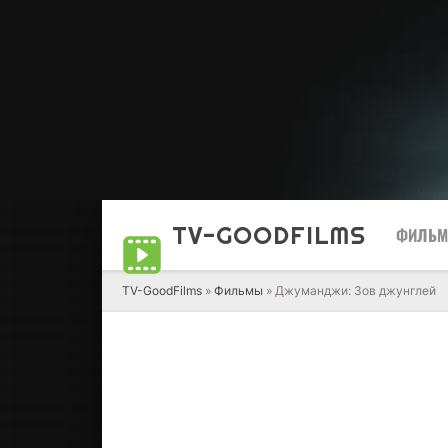
TV-GOOD
FILMS
ФИЛЬ
TV-GoodFilms
»
Фильмы
» Джуманджи: Зов джунглей