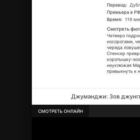
Перевод:
Дубл
Премьера в РФ
Время:
119 мин
Смотреть фил
Четверо подро
носорогами, ч
череда ловушек
Спенсер превр
коротышку-зоол
неуклюжая Мар
привыкнуть к н
Джуманджи: Зов джунгл
СМОТРЕТЬ ОНЛАЙН