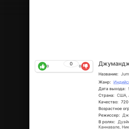
Джумандж
0
0
0
Название:
Juma
Жанр:
Индийс
Дата выхода:
Страна:
США, 
Качество:
720
Возрастное ог
Режиссер:
Дж
В ролях:
Дуэйн
Каннавале, Ни