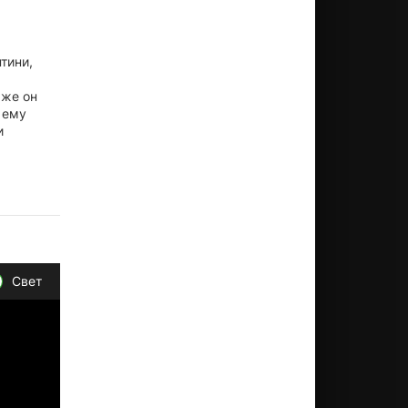
тини,
 же он
 ему
и
Свет