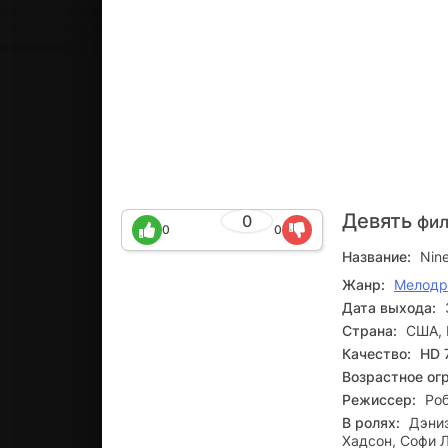
Девять
0
фил
0
0
Название:
Nin
Жанр:
Мелод
Дата выхода:
Страна:
США, 
Качество:
HD 
Возрастное ог
Режиссер:
Ро
В ролях:
Дэниэ
Хадсон, Софи 