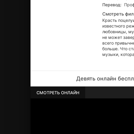
Перевод:
Проф
Смотреть фил
Красть поцелуи
известного ре
любовницы, муз
не может завер
всего привычне
больше. Что ст
музыки, котора
Девять онлайн беспл
СМОТРЕТЬ ОНЛАЙН