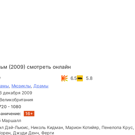
ьм (2009) смотреть онлайн
e
6.5
5.8
рамы
,
Мюзиклы
,
Драмы
3 декабря 2009
Великобритания
720 - 1080
раничение:
16+
б Маршалл
л Дэй-Льюис, Николь Кидман, Марион Котийяр, Пенелопа Крус,
Лорен, Джуди Денч, Ферги