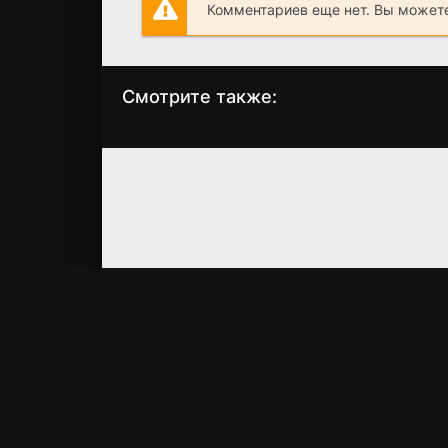
Комментариев еще нет. Вы можете
Смотрите также:
Мертвое нутро
Знакомство с
Марком
(2011)
(2008)
6.1
5.4
4.3
4.0