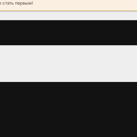
 стать первым!
Внутренняя
Сын
Хулиганы 2
империя
(2019)
(2009)
(2006)
5.5
5.3
4
6.9
6.9