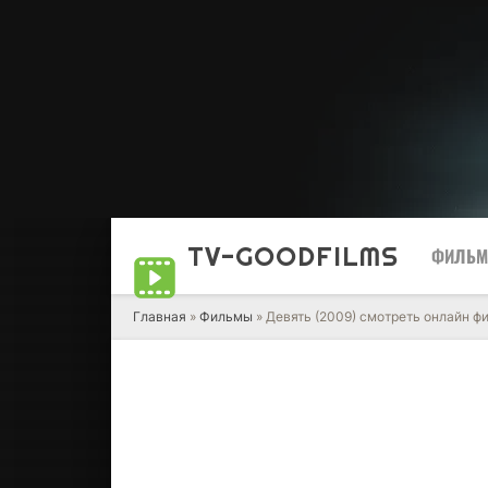
TV-GOOD
FILMS
ФИЛЬ
Главная
»
Фильмы
» Девять (2009) смотреть онлайн ф