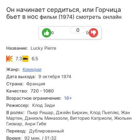
Он начинает сердиться, или Горчица
бьет в нос
фильм (1974) смотреть онлайн
0
0
0
Название:
Lucky Pierre
7.3
6.5
Жанр:
Комедии
Дата выхода:
9 октября 1974
Страна:
Франция
Качество:
720 - 1080
Возрастное ограничение:
16+
Режиссер:
Клод Зиди
В ролях:
Пьер Ришар, Джейн Биркин, Клод Пьеплю, Жан
Мартен, Даниэль Миназзоли, Витторио Каприоли, Жюльен
Гиомар, Анри Гибе
Перевод:
Дублированный
Время:
92 мин. / 01:32