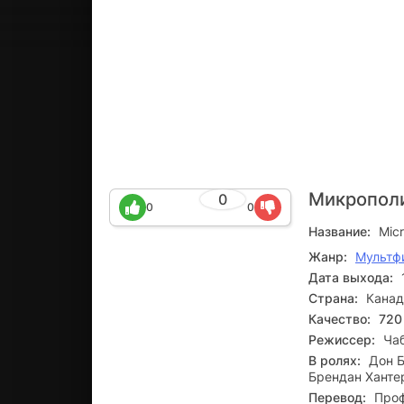
Микропол
0
0
0
Название:
Micr
Жанр:
Мультф
Дата выхода:
Страна:
Канад
Качество:
720
Режиссер:
Ча
В ролях:
Дон Б
Брендан Ханте
Перевод:
Проф