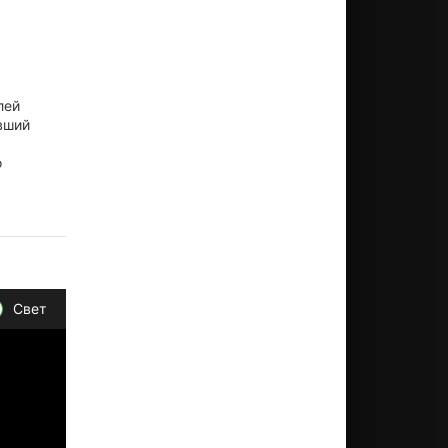
лей
вший
о
Свет