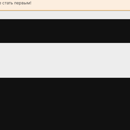
 стать первым!
Как сумасшедший
Шрэк
Распрекра
принц
(2011)
(2001)
(2018)
6.8
6.7
8.0
7.9
5.8