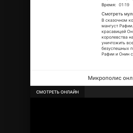
Время:
01:19
Смотреть мул
В сказочном к
мангуст Рафии
красавицей Они
королевства н
уничтожить все
безуспешных п
Рафии и Онин 
Микрополис онл
СМОТРЕТЬ ОНЛАЙН