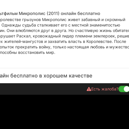
ьтфильм Микрополис (2011) онлайн бесплатно
оролевстве грызунов Микрополис живет забавный и скромный
. Однажды судьба сталкивает его с местной знаменитостью
н. Они влюбляются друг в друга. Но счастливую жизнь обитате
арушает Раскал, кровожадный лидер племени землероек, реши
х жителей-мангустов и захватить власть в Королевстве. После
опыток прекратить войну, только настоящая любовь и мужеств
способны восстановить мир.
айн бесплатно в хорошем качестве
Есть жалоба?