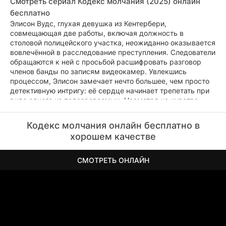
Смотреть сериал Кодекс молчания (2025) онлайн
бесплатно
Элисон Вудс, глухая девушка из Кентербери,
совмещающая две работы, включая должность в
столовой полицейского участка, неожиданно оказывается
вовлечённой в расследование преступления. Следователи
обращаются к ней с просьбой расшифровать разговор
членов банды по записям видеокамер. Увлекшись
процессом, Элисон замечает нечто большее, чем просто
детективную интригу: её сердце начинает трепетать при
виде одного из подозреваемых. Несмотря на чувства,
девушка решительно продолжает помогать полиции,
балансируя между личной симпатией и
Кодекс молчания онлайн бесплатно в
профессиональным долгом.
хорошем качестве
СМОТРЕТЬ ОНЛАЙН