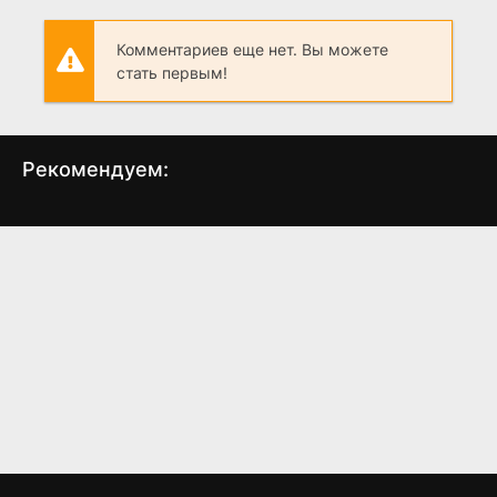
Комментариев еще нет. Вы можете
стать первым!
Рекомендуем:
Стеклянное сердце
Джейн Эйр
Эт
(2025)
(1983)
8.3
8.1
7