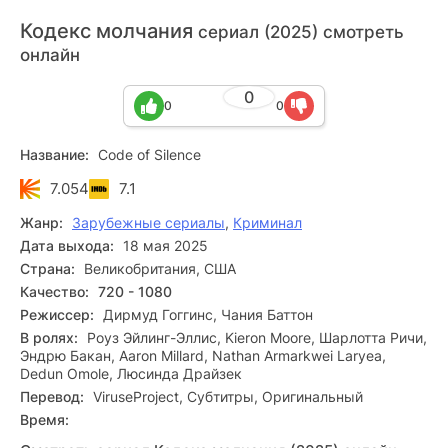
Кодекс молчания
сериал (2025) смотреть
онлайн
0
0
0
Название:
Code of Silence
7.054
7.1
Жанр:
Зарубежные сериалы
,
Криминал
Дата выхода:
18 мая 2025
Страна:
Великобритания, США
Качество:
720 - 1080
Режиссер:
Дирмуд Гоггинс, Чания Баттон
В ролях:
Роуз Эйлинг-Эллис, Kieron Moore, Шарлотта Ричи,
Эндрю Бакан, Aaron Millard, Nathan Armarkwei Laryea,
Dedun Omole, Люсинда Драйзек
Перевод:
ViruseProject, Субтитры, Оригинальный
Время: