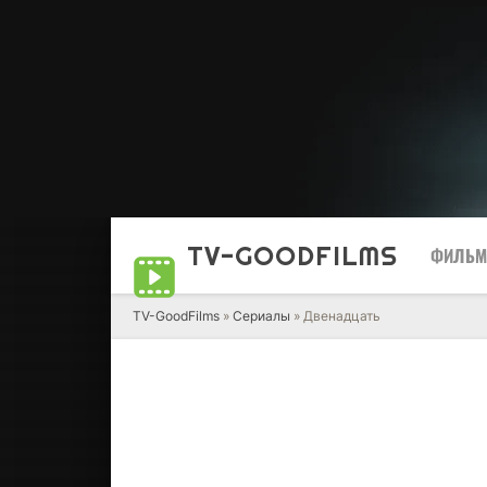
TV-GOOD
FILMS
ФИЛЬ
TV-GoodFilms
»
Сериалы
» Двенадцать