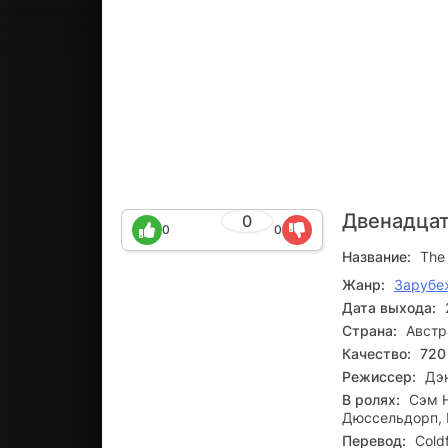
Двенадца
0
0
0
Название:
The
Жанр:
Зарубе
Дата выхода:
Страна:
Австр
Качество:
720
Режиссер:
Дэн
В ролях:
Сэм Н
Дюссельдорп, 
Перевод:
Cold