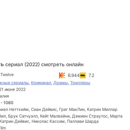
ть
сериал (2022) смотреть онлайн
 Twelve
6.944
7.2
жные сериалы
,
Криминал
,
Драмы
,
Триллеры
21 июня 2022
алия
 - 1080
иэл Неттхейм, Сиан Дейвис, Грег МакЛин, Катрин Миллар
ил, Брук Сатчуэлл, Кейт Малвэйни, Дэмиен Страутос, Марта
Катрин Дейвис, Николас Кассим, Паллави Шарда
film