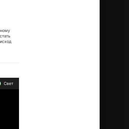
иному
стать
 исход
Свет