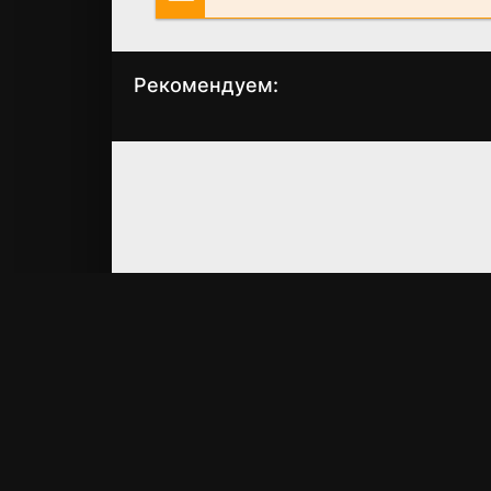
Рекомендуем:
Дело о загадочном
Проект Подиум
убийстве
(2004)
(2025)
7.8
7.3
6.482
6.7