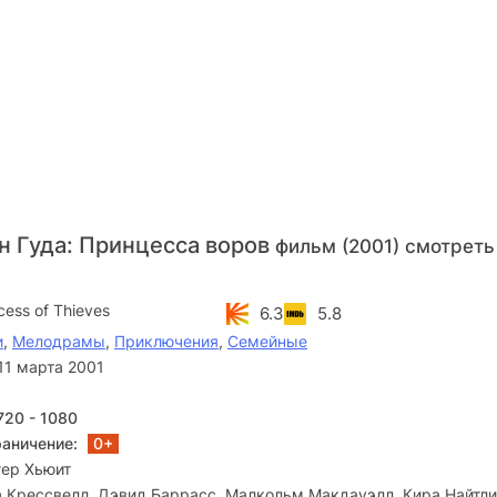
н Гуда: Принцесса воров
фильм (2001) смотреть
cess of Thieves
6.3
5.8
и
,
Мелодрамы
,
Приключения
,
Семейные
11 марта 2001
720 - 1080
раничение:
0+
тер Хьюит
 Крессвелл, Дэвид Баррасс, Малкольм Макдауэлл, Кира Найтли