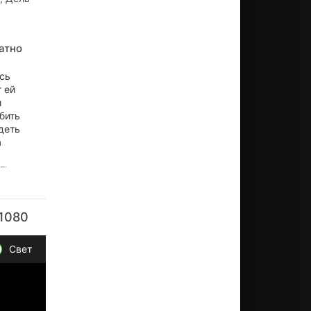
атно
ась
т ей
й
бить
деть
а
ать
 1080
Свет