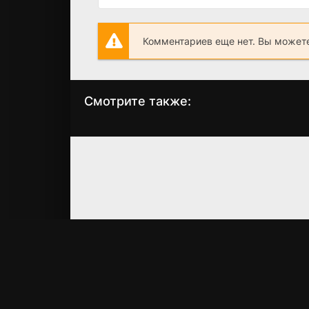
Комментариев еще нет. Вы можете
Смотрите также:
Робин Гуд
Айвенго
(2010)
(1952)
7.2
6.6
6.563
6.80