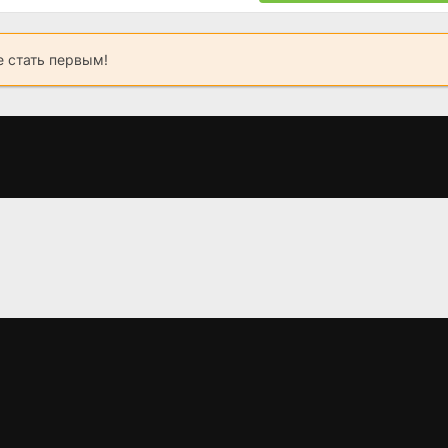
 стать первым!
Похищение
Поющее, звенящее
Корол
деревце
Дроздобо
(2019)
(1957)
(2008)
4.8
4.8
6.662
7
7.342