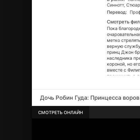
Синнотт, Стюа
Перевод:
Проф
Смотреть фил
Пока благородн
очаровательная
метко стрелять
верную службу
принц Джон бр
наследника пре
короной, но ег
вместе с Фили
проникнуть в л
злобного прин
Дочь Робин Гуда: Принцесса воров
СМОТРЕТЬ ОНЛАЙН