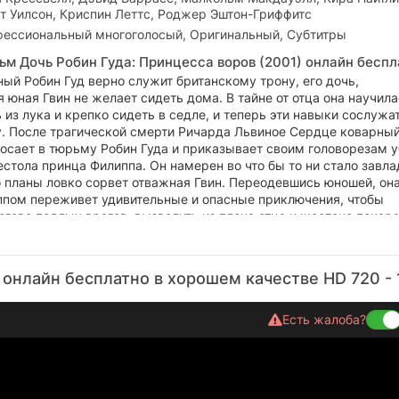
рт Уилсон, Криспин Леттс, Роджер Эштон-Гриффитс
ессиональный многоголосый, Оригинальный, Субтитры
ьм Дочь Робин Гуда: Принцесса воров (2001) онлайн беспл
ый Робин Гуд верно служит британскому трону, его дочь,
 юная Гвин не желает сидеть дома. В тайне от отца она научил
 из лука и крепко сидеть в седле, и теперь эти навыки сослужа
. После трагической смерти Ричарда Львиное Сердце коварны
осает в тюрьму Робин Гуда и приказывает своим головорезам у
стола принца Филиппа. Он намерен во что бы то ни стало завла
о планы ловко сорвет отважная Гвин. Переодевшись юношей, он
ппом переживет удивительные и опасные приключения, чтобы
огово подлых врагов, вызволить из плена отца и жестоко покар
ца Джона.
 онлайн бесплатно в хорошем качестве HD 720 -
Есть жалоба?