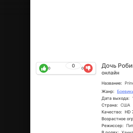
Дочь Роби
0
0
0
онлайн
Название:
Prin
Жанр:
Боевик
Дата выхода:
Страна:
США
Качество:
HD 
Возрастное ог
Режиссер:
Пи
В ролях:
Ханна