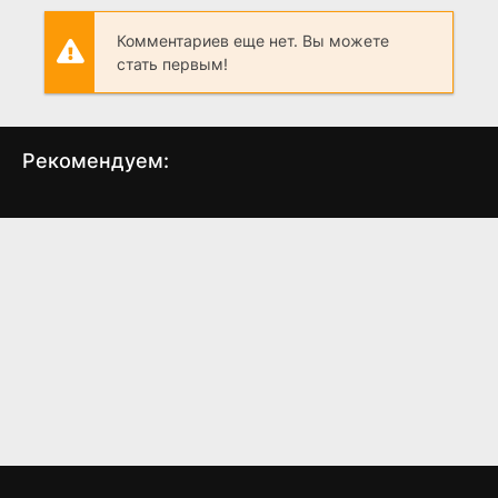
Комментариев еще нет. Вы можете
стать первым!
Рекомендуем:
За деревьями
Цеппелин
У
(2019)
(1971)
4.3
3.9
6.4
6.1