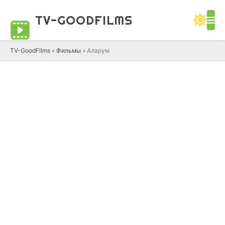
TV-GOOD
FILMS
TV-GoodFilms
»
Фильмы
» Аларум