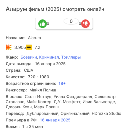
Аларум
фильм (2025) смотреть онлайн
0
0
0
Название:
Alarum
3.905
7.2
Жанр:
Боевики
,
Криминал
,
Триллеры
Дата выхода:
16 января 2025
Страна:
США
Качество:
720 - 1080
Возрастное ограничение:
18+
Режиссер:
Майкл Полиш
В ролях:
Скотт Иствуд, Уилла Фицджералд, Сильвестр
Сталлоне, Майк Колтер, Д.У. Моффетт, Изис Вальверде,
Джоэль Коэн, Марк Полиш
Перевод:
Дублированный, Оригинальный, HDrezka Studio
Премьера в РФ:
16 января 2025
Время:
1 ч 35 мин