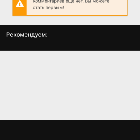
Комментариев еще нет. Вы можете
стать первым!
Рекомендуем:
Моя старая задница
Охотник на монстров
З
(2024)
(2020)
6.493
7.3
5.6
5.3