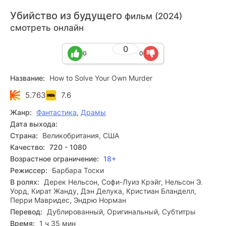
Убийство из будущего
фильм (2024)
смотреть онлайн
0
0
0
Название:
How to Solve Your Own Murder
5.763
7.6
Жанр:
Фантастика
,
Драмы
Дата выхода:
Страна:
Великобритания, США
Качество:
720 - 1080
Возрастное ограничение:
18+
Режиссер:
Барбара Тоски
В ролях:
Дерек Нельсон, Софи-Луиз Крэйг, Нельсон Э.
Уорд, Кират Жанду, Дэн Делука, Кристиан Бланделл,
Перри Мавридес, Эндрю Норман
Перевод:
Дублированный, Оригинальный, Субтитры
Время:
1 ч 35 мин