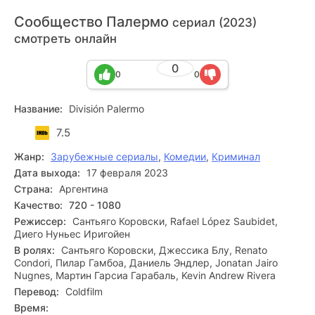
Сообщество Палермо
сериал (2023)
смотреть онлайн
0
0
0
Название:
División Palermo
7.5
Жанр:
Зарубежные сериалы
,
Комедии
,
Криминал
Дата выхода:
17 февраля 2023
Страна:
Аргентина
Качество:
720 - 1080
Режиссер:
Сантьяго Коровски, Rafael López Saubidet,
Диего Нуньес Иригойен
В ролях:
Сантьяго Коровски, Джессика Блу, Renato
Condori, Пилар Гамбоа, Даниель Эндлер, Jonatan Jairo
Nugnes, Мартин Гарсиа Гарабаль, Kevin Andrew Rivera
Перевод:
Coldfilm
Время: