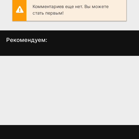
Комментариев еще нет. Вы можете
стать первым!
Рекомендуем:
Путь домой
Спасая Шайло
Пе
(2010)
(2006)
6.7
7.3
6.6
6.3