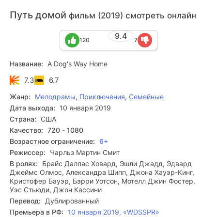
Путь домой
фильм (2019) смотреть онлайн
9.4
120
7
Название:
A Dog's Way Home
7.3
6.7
Жанр:
Мелодрамы
,
Приключения
,
Семейные
Дата выхода:
10 января 2019
Страна:
США
Качество:
720 - 1080
Возрастное ограничение:
6+
Режиссер:
Чарльз Мартин Смит
В ролях:
Брайс Даллас Ховард, Эшли Джадд, Эдвард
Джеймс Олмос, Александра Шипп, Джона Хауэр-Кинг,
Кристофер Бауэр, Бэрри Уотсон, Мотелл Джин Фостер,
Уэс Стьюди, Джон Кассини
Перевод:
Дублированный
Премьера в РФ:
10 января 2019, «WDSSPR»