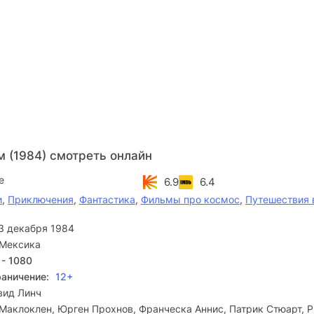
м (1984) смотреть онлайн
e
6.9
6.4
и
,
Приключения
,
Фантастика
,
Фильмы про космос
,
Путешествия 
3 декабря 1984
Мексика
 - 1080
раничение:
12+
вид Линч
Маклоклен, Юрген Прохнов, Франческа Аннис, Патрик Стюарт, 