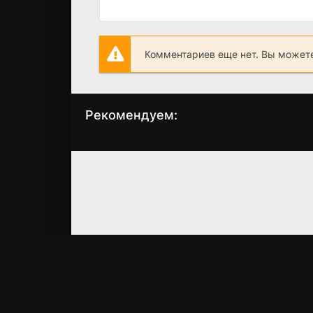
Комментариев еще нет. Вы можете
Рекомендуем:
Легендарные
Бэтмен навсегда
амазонки
(1995)
(2011)
6.5
5.4
6.4
4.4