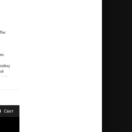
ьбы
ую.
войну
ый
ения
у всей
Свет