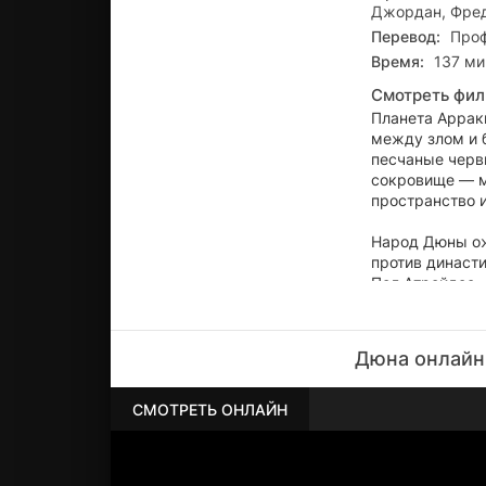
Джордан, Фред
Перевод:
Проф
Время:
137 мин
Смотреть фил
Планета Арраки
между злом и б
песчаные черв
сокровище — м
пространство и
Народ Дюны ож
против династ
Пол Атрейдес, 
Императора. По
галактической
Дюна онлайн
СМОТРЕТЬ ОНЛАЙН