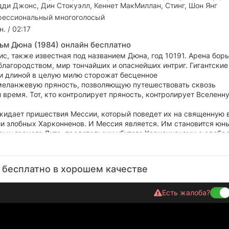
ди Джонс, Дин Стокуэлл, Кеннет МакМиллан, Стинг, Шон Янг
ессиональный многоголосый
. / 02:17
ьм Дюна (1984) онлайн бесплатно
с, также известная под названием Дюна, год 10191. Арена бор
лагородством, мир тончайших и опаснейших интриг. Гигантские
и длиной в целую милю сторожат бесценное
еланжевую пряность, позволяющую путешествовать сквозь
 время. Тот, кто контролирует пряность, контролирует Вселенн
идает пришествия Мессии, который поведет их на священную 
ии злобных Харконненов. И Мессия является. Им становится юн
сын герцога Лито, предательски убитого Харконненами с одобр
лу предстоит великая миссия, которая навсегда изменит судьб
 империи.
 бесплатно в хорошем качестве
Есть жалоба?