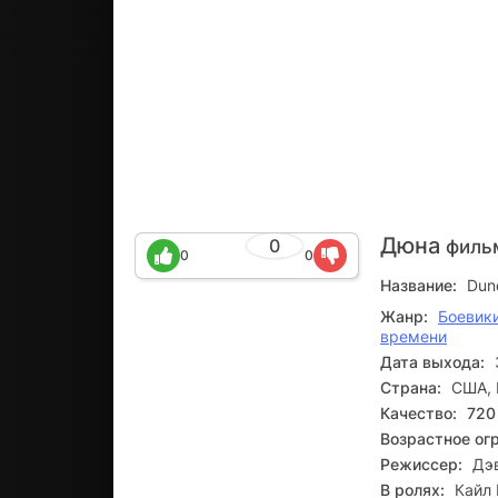
Дюна
0
филь
0
0
Название:
Dun
Жанр:
Боевик
времени
Дата выхода:
Страна:
США, 
Качество:
720
Возрастное ог
Режиссер:
Дэ
В ролях:
Кайл 