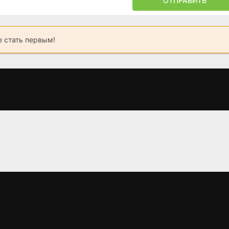
ОТПРАВИТЬ
 стать первым!
Дюна: Часть
Бойня номер пять
Дюна
вторая
(1972)
(2021)
(2024)
6.9
6.9
8.0
8
8.4
8.7