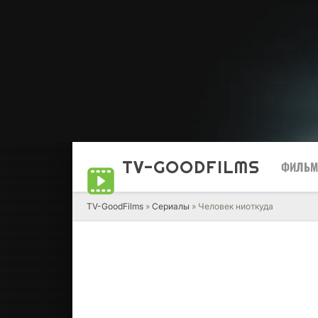
TV-GOOD
FILMS
ФИЛЬ
TV-GoodFilms
»
Сериалы
» Человек ниоткуда