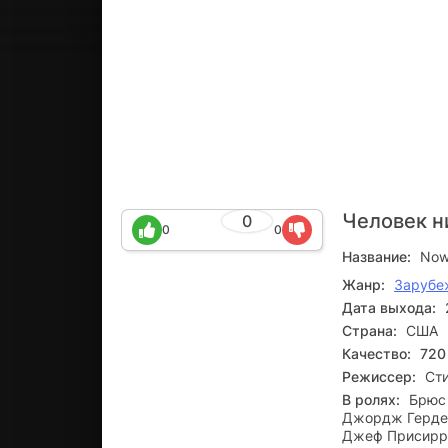
Человек н
0
0
0
Название:
Now
Жанр:
Зарубе
Дата выхода:
Страна:
США
Качество:
720
Режиссер:
Ст
В ролях:
Брюс 
Джордж Гердес
Джеф Присирр