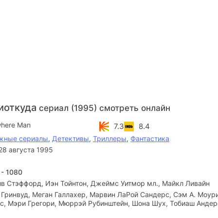
иоткуда
сериал (1995) смотреть онлайн
here Man
7.3
8.4
жные сериалы
,
Детективы
,
Триллеры
,
Фантастика
28 августа 1995
 - 1080
ив Стэффорд, Иэн Тойнтон, Джеймс Уитмор мл., Майкл Ливайн
Гринвуд, Меган Галлахер, Марвин ЛаРой Сандерс, Сэм А. Моури
, Мэри Грегори, Мюррэй Рубинштейн, Шона Шух, Тобиаш Андер