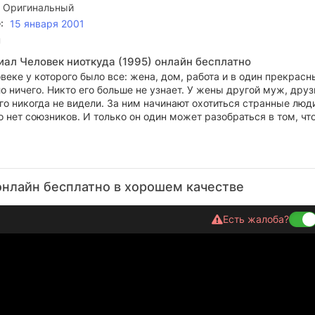
 Оригинальный
:
15 января 2001
н
иал Человек ниоткуда (1995) онлайн бесплатно
веке у которого было все: жена, дом, работа и в один прекрасн
о ничего. Никто его больше не узнает. У жены другой муж, друз
его никогда не видели. За ним начинают охотиться странные люди
го нет союзников. И только он один может разобраться в том, чт
онлайн бесплатно в хорошем качестве
Есть жалоба?