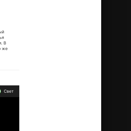
ый
ья
. В
о же
Свет