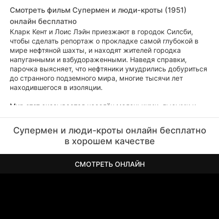
Смотреть фильм Супермен и люди-кроты (1951)
онлайн бесплатно
Кларк Кент и Лоис Лэйн приезжают в городок Силсби,
чтобы сделать репортаж о прокладке самой глубокой в
мире нефтяной шахты, и находят жителей городка
напуганными и взбудораженными. Наведя справки,
парочка выясняет, что нефтяники умудрились добуриться
до странного подземного мира, многие тысячи лет
находившегося в изоляции.
Мир этот оказывается населён маленькими, лысыми и
светящимися в темноте существами, которые начали по
ночам вылезать на поверхность и тем самым наводить
Супермен и люди-кроты онлайн бесплатно
ужас на всю округу. Вооружившись, жители решают
в хорошем качестве
силой загнать любопытных пришельцев обратно под
землю, и восстановить спокойствие и порядок теперь под
силу только Супермену.
СМОТРЕТЬ ОНЛАЙН