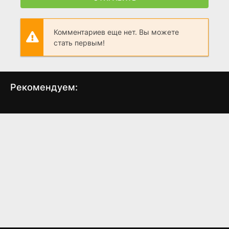
Комментариев еще нет. Вы можете
стать первым!
Рекомендуем:
Нация пришельцев:
Возвращение
Маф
Темный горизонт
Супермена
(1994)
(2006)
5.3
6.6
5.7
6.0