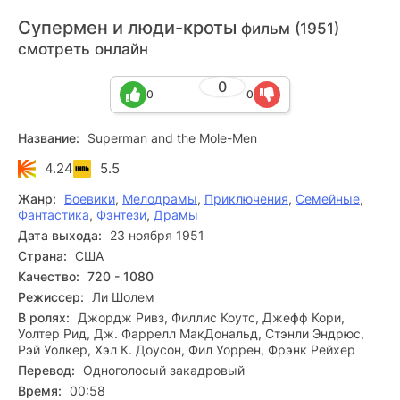
Супермен и люди-кроты
фильм (1951)
смотреть онлайн
0
0
0
Название:
Superman and the Mole-Men
4.24
5.5
Жанр:
Боевики
,
Мелодрамы
,
Приключения
,
Семейные
,
Фантастика
,
Фэнтези
,
Драмы
Дата выхода:
23 ноября 1951
Страна:
США
Качество:
720 - 1080
Режиссер:
Ли Шолем
В ролях:
Джордж Ривз, Филлис Коутс, Джефф Кори,
Уолтер Рид, Дж. Фаррелл МакДональд, Стэнли Эндрюс,
Рэй Уолкер, Хэл К. Доусон, Фил Уоррен, Фрэнк Рейхер
Перевод:
Одноголосый закадровый
Время:
00:58