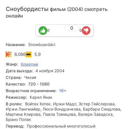
Сноубордисты
фильм (2004) смотреть
онлайн
0
0
0
Название:
Snowboardáci
6.086
5.9
Жанр:
Комедии
Дата выхода:
4 ноября 2004
Страна:
Чехия
Качество:
720 - 1080
Возрастное ограничение:
16+
Режиссер:
Карел Янак
В ролях:
Войтех Котек, Иржи Мадл, Эстер Гейслерова,
Иржи Лангмайер, Люси Вондрачкова, Барбара Сеидлова,
Мартина Клирова, Павла Томицова, Валери Завадска,
Брано Полак
Перевод:
Профессиональный многоголосый