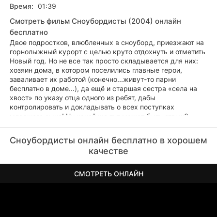
Время:
01:39
Смотреть фильм Сноубордисты (2004) онлайн
бесплатно
Двое подростков, влюбленных в сноуборд, приезжают на
горнолыжный курорт с целью круто отдохнуть и отметить
Новый год. Но не все так просто складывается для них:
хозяин дома, в котором поселились главные герои,
заваливает их работой (конечно...живут-то парни
бесплатно в доме...), да ещё и старшая сестра «села на
хвост» по указу отца одного из ребят, дабы
контролировать и докладывать о всех поступках
младшего сына! Ну какой же тут может быть отдых?
Парни отчаянно пытаются найти время, чтобы покататся
Сноубордисты онлайн бесплатно в хорошем
по снегу, вместо скучной и надоедливой работы.
качестве
Собственно на снежной трассе они и знакомятся с
симпатичными девчонками, за которыми уже
«ухаживают» крутые перцы-сноубордисты. В итоге
СМОТРЕТЬ ОНЛАЙН
разворачивается война на три фронта: против
надоедливого хозяина котеджа и его нескончаемой
«работы по дому», против старшей сестры и против
ухажеров за девчатами, на которых наши герои тоже