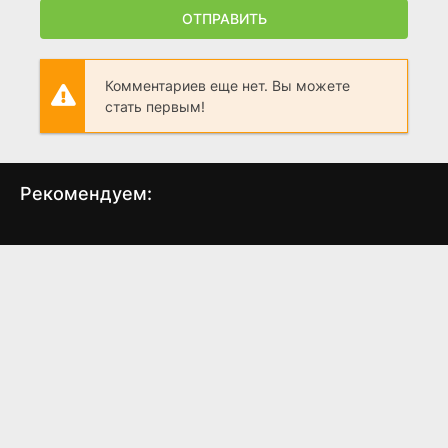
ОТПРАВИТЬ
Комментариев еще нет. Вы можете
стать первым!
Рекомендуем:
Белый шквал
Перелом
К
(2004)
(2016)
5.266
3.60
5.0
5.6