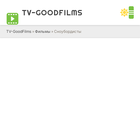
TV-GOOD
FILMS
TV-GoodFilms
»
Фильмы
» Сноубордисты