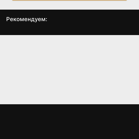
Рекомендуем:
Как Джек встретил
Кладбище
Джилл
(2006)
(2008)
3.5
3.2
6.1
5.5