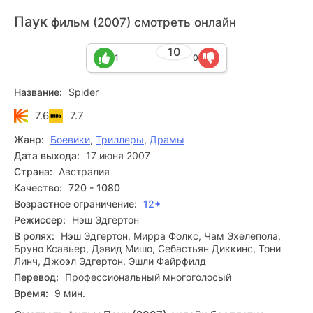
Паук
фильм (2007) смотреть онлайн
10
1
0
Название:
Spider
7.6
7.7
Жанр:
Боевики
,
Триллеры
,
Драмы
Дата выхода:
17 июня 2007
Страна:
Австралия
Качество:
720 - 1080
Возрастное ограничение:
12+
Режиссер:
Нэш Эдгертон
В ролях:
Нэш Эдгертон, Мирра Фолкс, Чам Эхелепола,
Бруно Ксавьер, Дэвид Мишо, Себастьян Диккинс, Тони
Линч, Джоэл Эдгертон, Эшли Файрфилд
Перевод:
Профессиональный многоголосый
Время:
9 мин.