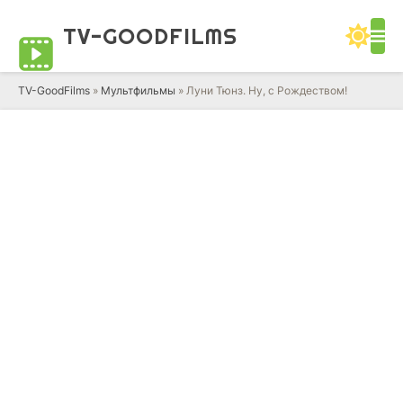
TV-GOOD
FILMS
TV-GoodFilms
»
Мультфильмы
» Луни Тюнз. Ну, с Рождеством!