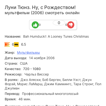
Луни Тюнз. Ну, с Рождеством!
мультфильм (2006) смотреть онлайн
0
0
0
Название:
Bah Humduck!: A Looney Tunes Christmas
6
6.5
Жанр:
Мультфильмы
Дата выхода:
14 ноября 2006
Страна:
США
Качество:
720 - 1080
Режиссер:
Чарльз Виссер
В ролях:
Джо Аляски, Боб Берген, Билли Уэст, Джун
Форэй, Морис ЛаМарш, Джим Каммингс, Тара Стронг, Пол
Джулиан
Перевод:
Профессиональный многоголосый
Время:
46 мин.