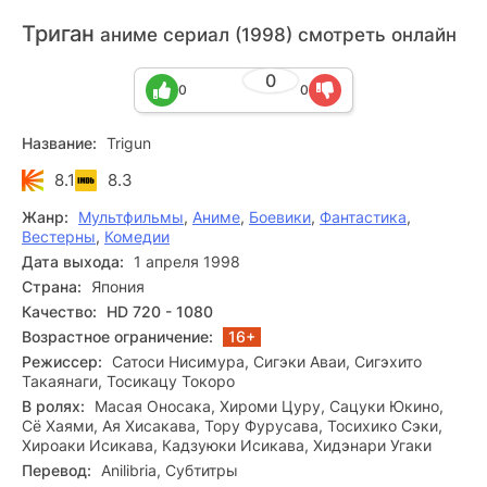
Триган
аниме сериал (1998) смотреть онлайн
0
0
0
Название:
Trigun
8.1
8.3
Жанр:
Мультфильмы
,
Аниме
,
Боевики
,
Фантастика
,
Вестерны
,
Комедии
Дата выхода:
1 апреля 1998
Страна:
Япония
Качество:
HD 720 - 1080
Возрастное ограничение:
16+
Режиссер:
Сатоси Нисимура, Сигэки Аваи, Сигэхито
Такаянаги, Тосикацу Токоро
В ролях:
Масая Оносака, Хироми Цуру, Сацуки Юкино,
Сё Хаями, Ая Хисакава, Тору Фурусава, Тосихико Сэки,
Хироаки Исикава, Кадзуюки Исикава, Хидэнари Угаки
Перевод:
Anilibria, Субтитры