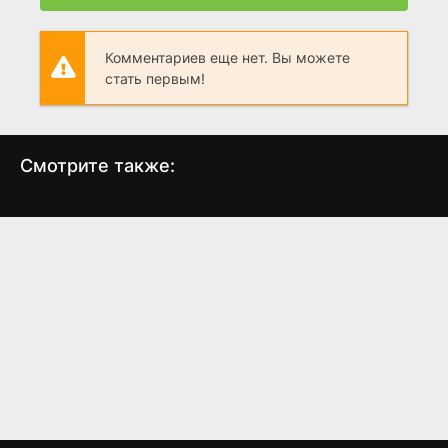
Комментариев еще нет. Вы можете
стать первым!
Смотрите также:
Ржавые копы
Лучший повар
Тем
Америки
(2015)
(2010)
0
6.4
7
8.0
7.3