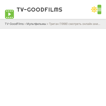
TV-GOOD
FILMS
TV-GoodFilms
»
Мультфильмы
» Триган (1998) смотреть онлайн аниме сериал в HD качестве 720 - 1080 бесплатно