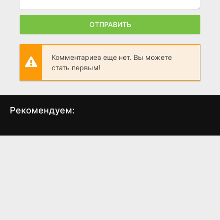
ОТПРАВИТЬ
Комментариев еще нет. Вы можете
стать первым!
Рекомендуем:
Ральф
Момо
В г
(2012)
(2001)
7.8
7.7
7.318
6.9
7