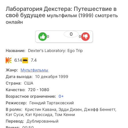
Лаборатория Декстера: Путешествие в
своё будущее
мультфильм (1999) смотреть
онлайн
0
0
0
Название:
Dexter's Laboratory: Ego Trip
6.14
7.4
Жанр:
Мультфильмы
Дата выхода:
10 декабря 1999
Страна:
США
Качество:
720 - 1080
Возрастное ограничение:
0+
Режиссер:
Генндий Тартаковский
В ролях:
Кристин Кавана, Эдди Дизен, Джефф Беннетт,
Кэт Суси, Кэт Крессида, Том Кенни
Перевод:
Дублированный
Время:
00:50