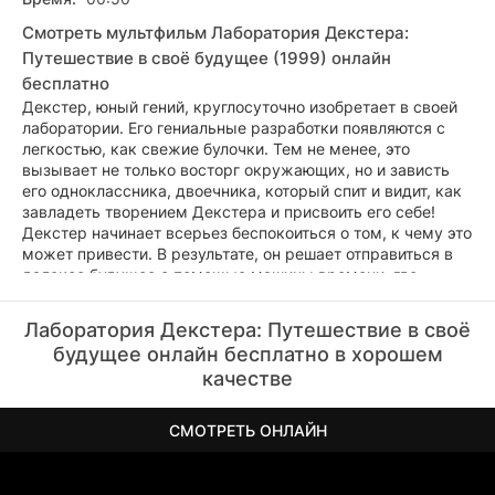
Смотреть мультфильм Лаборатория Декстера:
Путешествие в своё будущее (1999) онлайн
бесплатно
Декстер, юный гений, круглосуточно изобретает в своей
лаборатории. Его гениальные разработки появляются с
легкостью, как свежие булочки. Тем не менее, это
вызывает не только восторг окружающих, но и зависть
его одноклассника, двоечника, который спит и видит, как
завладеть творением Декстера и присвоить его себе!
Декстер начинает всерьез беспокоиться о том, к чему это
может привести. В результате, он решает отправиться в
далекое будущее с помощью машины времени, где
неоднократно встречает самого себя! Смогут ли все
версии Декстера из разных временных периодов
Лаборатория Декстера: Путешествие в своё
исправить прошлые ошибки в будущем?
будущее онлайн бесплатно в хорошем
качестве
СМОТРЕТЬ ОНЛАЙН