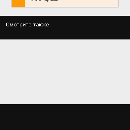
Смотрите также:
Поток
История древней
Британии
(2019)
(2011)
6.1
6.3
7.8