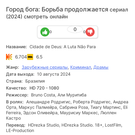
Город бога: Борьба продолжается
сериал
(2024) смотреть онлайн
0
0
0
Название:
Cidade de Deus: A Luta Não Para
6.704
6.5
Жанр:
Зарубежные сериалы
,
Криминал
,
Драмы
Дата выхода:
10 августа 2024
Страна:
Бразилия
Качество:
HD 720 - 1080
Режиссер:
Bruno Costa, Али Муритиба
В ролях:
Алешандре Родригис, Роберта Родригес, Андреа
Орта, Маркус Палмейра, Сабрина Роза, Тиагу Мартинс, Eli
Ferreira, Эдсон Оливейра, Маурисиу Маркес, Люллен
Кастро
Перевод:
HDrezka Studio, HDrezka Studio. 18+, LostFilm,
LE-Production