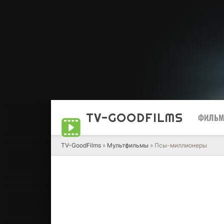
TV-GOOD
FILMS
ФИЛЬ
TV-GoodFilms
»
Мультфильмы
» Псы-миллионеры