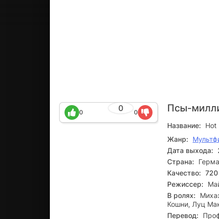
Псы-милл
0
0
0
Название:
Hot 
Жанр:
Мультф
Дата выхода:
Страна:
Герма
Качество:
720
Режиссер:
Ма
В ролях:
Михаэ
Кошни, Луц Ма
Перевод:
Проф