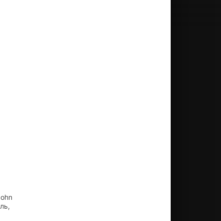
John
ль,