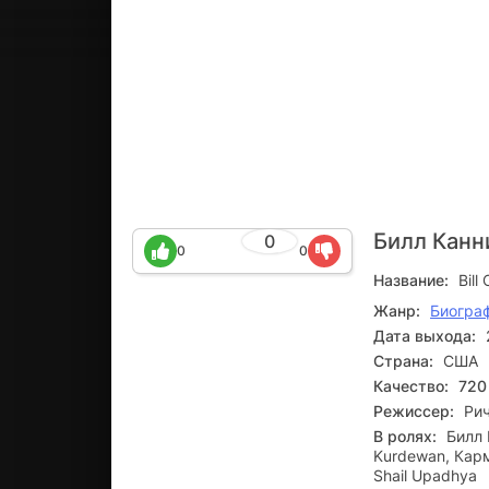
Билл Кан
0
0
0
Название:
Bil
Жанр:
Биогра
Дата выхода:
Страна:
США
Качество:
720
Режиссер:
Ри
В ролях:
Билл 
Kurdewan, Карм
Shail Upadhya