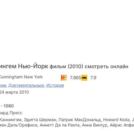
нингем Нью-Йорк
фильм (2010) смотреть онлайн
l Cunningham New York
7.865
7.9
фии
,
Документальные
,
История
24 марта 2010
 - 1080
чард Пресс
Каннингэм, Эдитта Шерман, Патрик МакДональд, Howard Koda, 
ен Дель’Орефисе, Аннетт Де ла Рента, Анна Винтур, Айрис Апфе