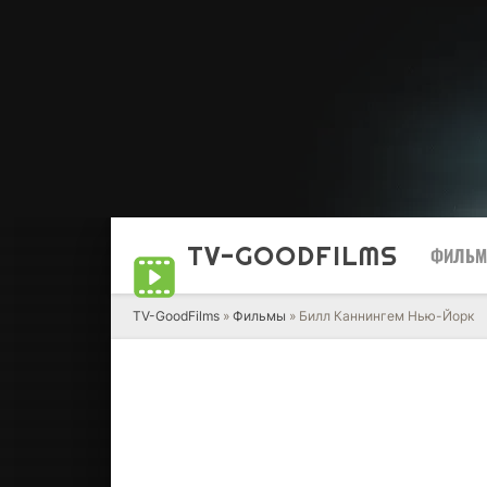
TV-GOOD
FILMS
ФИЛЬ
TV-GoodFilms
»
Фильмы
» Билл Каннингем Нью-Йорк