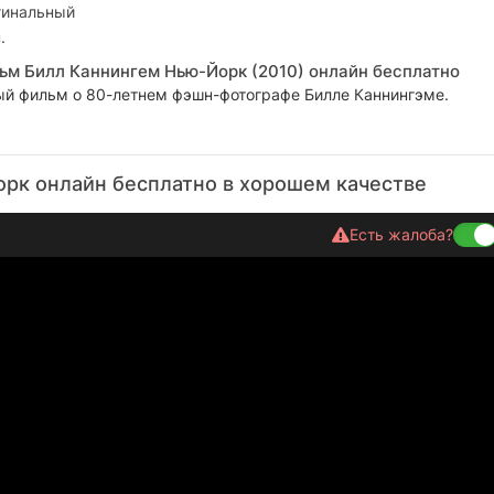
гинальный
.
ьм Билл Каннингем Нью-Йорк (2010) онлайн бесплатно
й фильм о 80-летнем фэшн-фотографе Билле Каннингэме.
рк онлайн бесплатно в хорошем качестве
Есть жалоба?