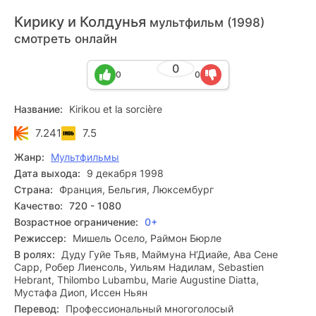
Кирику и Колдунья
мультфильм (1998)
смотреть онлайн
0
0
0
Название:
Kirikou et la sorcière
7.241
7.5
Жанр:
Мультфильмы
Дата выхода:
9 декабря 1998
Страна:
Франция, Бельгия, Люксембург
Качество:
720 - 1080
Возрастное ограничение:
0+
Режиссер:
Мишель Осело, Раймон Бюрле
В ролях:
Дуду Гуйе Тьяв, Маймуна Н’Диайе, Ава Сене
Сарр, Робер Лиенсоль, Уильям Надилам, Sebastien
Hebrant, Thilombo Lubambu, Marie Augustine Diatta,
Мустафа Диоп, Иссен Ньян
Перевод:
Профессиональный многоголосый