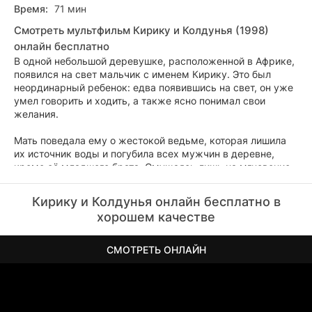
Время:
71 мин
Смотреть мультфильм Кирику и Колдунья (1998)
онлайн бесплатно
В одной небольшой деревушке, расположенной в Африке,
появился на свет мальчик с именем Кирику. Это был
неординарный ребенок: едва появившись на свет, он уже
умел говорить и ходить, а также ясно понимал свои
желания.
Мать поведала ему о жестокой ведьме, которая лишила
их источник воды и погубила всех мужчин в деревне,
кроме её младшего брата. Смущаясь лишь на мгновение,
отважный юноша решает сопроводить оставшегося воина
через пылающие деревья к судьбоносной битве с
Кирику и Колдунья онлайн бесплатно в
ведьмой…
хорошем качестве
СМОТРЕТЬ ОНЛАЙН