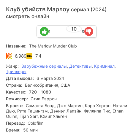
Клуб убийств Марлоу
сериал (2024)
смотреть онлайн
10
1
0
Название:
The Marlow Murder Club
6.989
7.4
Жанр:
Зарубежные сериалы
,
Детективы
,
Криминал
,
Триллеры
Дата выхода:
6 марта 2024
Страна:
Великобритания, США
Качество:
720 - 1080
Режиссер:
Стив Бэррон
В ролях:
Саманта Бонд, Джо Мартин, Кара Хорган, Натали
Дью, Рита Ташингэм, Дэниэл Лапэйн, Филлипа Пик, Ethan
Quinn, Tijan Sarr, Юмит Ульген
Перевод:
Coldfilm
Время:
50 мин