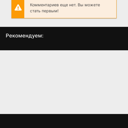
Комментариев еще нет. Вы можете
стать первым!
Рекомендуем:
Равноденствие
Падение в мёртвые
воды
(2020)
(2020)
5.9
6.1
7
6.2
6.5