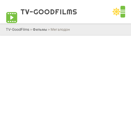
TV-GOOD
FILMS
TV-GoodFilms
»
Фильмы
» Мегалодон