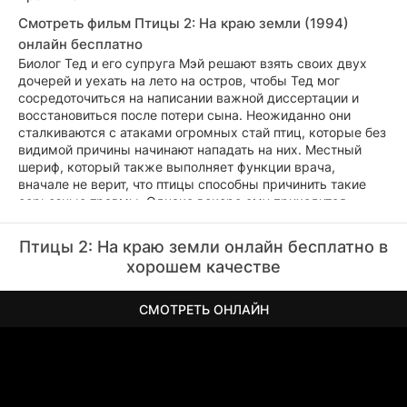
Смотреть фильм Птицы 2: На краю земли (1994)
онлайн бесплатно
Биолог Тед и его супруга Мэй решают взять своих двух
дочерей и уехать на лето на остров, чтобы Тед мог
сосредоточиться на написании важной диссертации и
восстановиться после потери сына. Неожиданно они
сталкиваются с атаками огромных стай птиц, которые без
видимой причины начинают нападать на них. Местный
шериф, который также выполняет функции врача,
вначале не верит, что птицы способны причинить такие
серьезные травмы. Однако вскоре ему приходится
изменить свое мнение, когда пернатые начинают
атаковать большие группы людей.
Птицы 2: На краю земли онлайн бесплатно в
хорошем качестве
СМОТРЕТЬ ОНЛАЙН