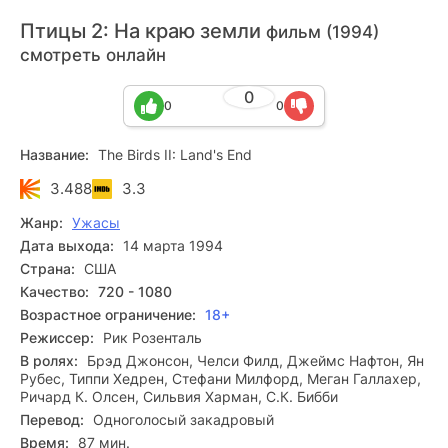
Птицы 2: На краю земли
фильм (1994)
смотреть онлайн
0
0
0
Название:
The Birds II: Land's End
3.488
3.3
Жанр:
Ужасы
Дата выхода:
14 марта 1994
Страна:
США
Качество:
720 - 1080
Возрастное ограничение:
18+
Режиссер:
Рик Розенталь
В ролях:
Брэд Джонсон, Челси Филд, Джеймс Нафтон, Ян
Рубес, Типпи Хедрен, Стефани Милфорд, Меган Галлахер,
Ричард К. Олсен, Сильвия Харман, С.К. Бибби
Перевод:
Одноголосый закадровый
Время:
87 мин.