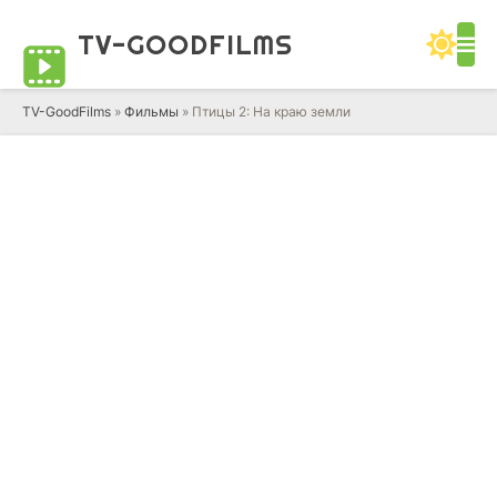
TV-GOOD
FILMS
TV-GoodFilms
»
Фильмы
» Птицы 2: На краю земли