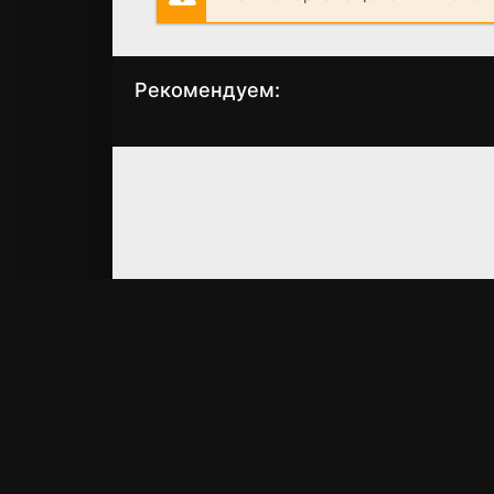
Рекомендуем:
Челюсти 3
Челюсти 2
(1983)
(1978)
4.8
3.7
6.1
5.8