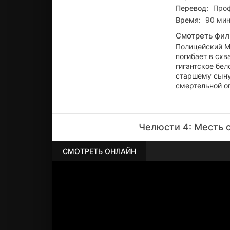
Перевод:
Проф
Время:
90 мин
Смотреть фил
Полицейский М
погибает в схв
гигантское бел
старшему сыну
смертельной о
Челюсти 4: Месть 
СМОТРЕТЬ ОНЛАЙН