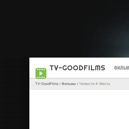
TV-GOOD
FILMS
ФИЛЬ
TV-GoodFilms
»
Фильмы
» Челюсти 4: Месть