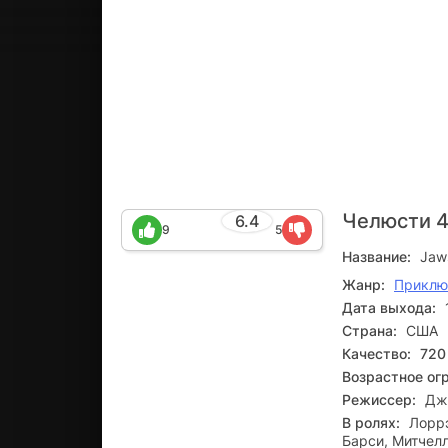
Челюсти 4
6.4
9
5
Название:
Jaw
Жанр:
Приклю
Дата выхода:
Страна:
США
Качество:
720
Возрастное ог
Режиссер:
Дж
В ролях:
Лоррэ
Барси, Митчел