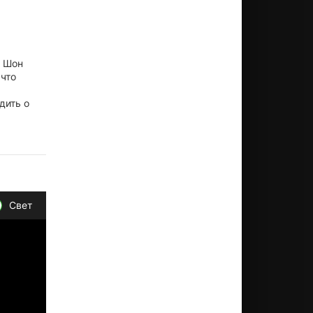
н Шон
 что
дить о
Свет