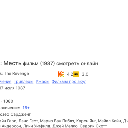
: Месть
фильм (1987) смотреть онлайн
s: The Revenge
4.2
3.0
чения
,
Триллеры
,
Ужасы
,
Фильмы про акул
17 июля 1987
 - 1080
раничение:
16+
озеф Сарджент
йн Гари, Лэнс Гест, Марио Ван Пиблз, Карен Янг, Майкл Кейн, Д
л Андерсон, Линн Уитфилд, Джей Мелло, Седрик Скотт