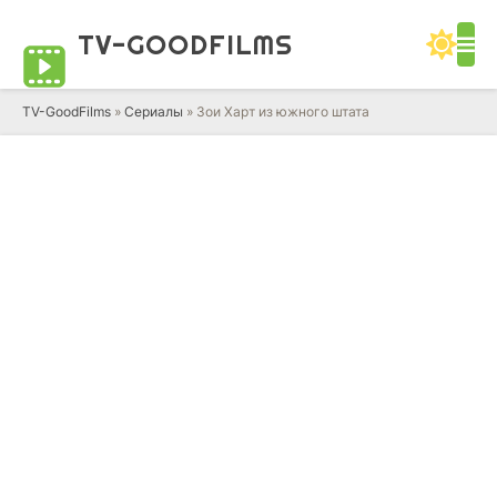
TV-GOOD
FILMS
TV-GoodFilms
»
Сериалы
» Зои Харт из южного штата