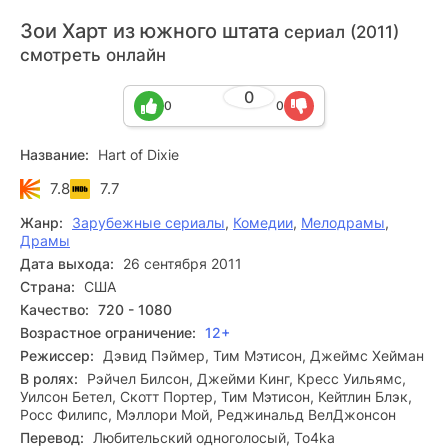
Зои Харт из южного штата
сериал (2011)
смотреть онлайн
0
0
0
Название:
Hart of Dixie
7.8
7.7
Жанр:
Зарубежные сериалы
,
Комедии
,
Мелодрамы
,
Драмы
Дата выхода:
26 сентября 2011
Страна:
США
Качество:
720 - 1080
Возрастное ограничение:
12+
Режиссер:
Дэвид Пэймер, Тим Мэтисон, Джеймс Хейман
В ролях:
Рэйчел Билсон, Джейми Кинг, Кресс Уильямс,
Уилсон Бетел, Скотт Портер, Тим Мэтисон, Кейтлин Блэк,
Росс Филипс, Мэллори Мой, Реджинальд ВелДжонсон
Перевод:
Любительский одноголосый, To4ka