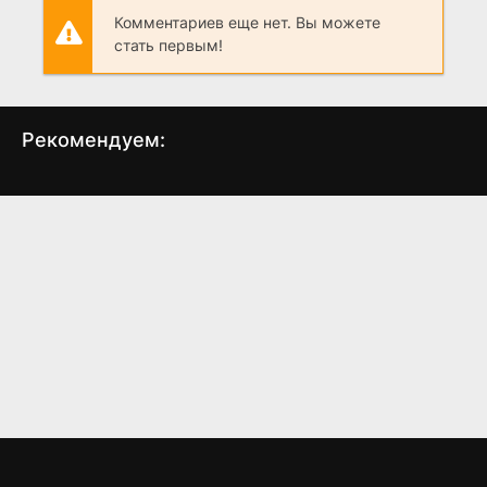
Комментариев еще нет. Вы можете
стать первым!
Рекомендуем:
Беглец
Пирсон
Чёр
(2011)
(2019)
4.2
3.2
6.7
6.9
6