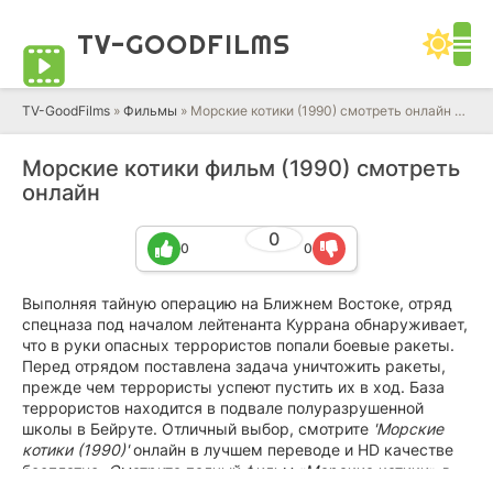
TV-GOOD
FILMS
TV-GoodFilms
»
Фильмы
» Морские котики (1990) смотреть онлайн фильм в HD качестве 720 - 1080 бесплатно
Морские котики фильм (1990) смотреть
онлайн
0
0
0
Выполняя тайную операцию на Ближнем Востоке, отряд
спецназа под началом лейтенанта Куррана обнаруживает,
что в руки опасных террористов попали боевые ракеты.
Перед отрядом поставлена задача уничтожить ракеты,
прежде чем террористы успеют пустить их в ход. База
террористов находится в подвале полуразрушенной
школы в Бейруте. Отличный выбор, смотрите
'Морские
котики (1990)'
онлайн в лучшем переводе и HD качестве
бесплатно.
Смотрите полный фильм «Морские котики» в
разрешении Full HD 1080p, с русской озвучкой, бесплатно