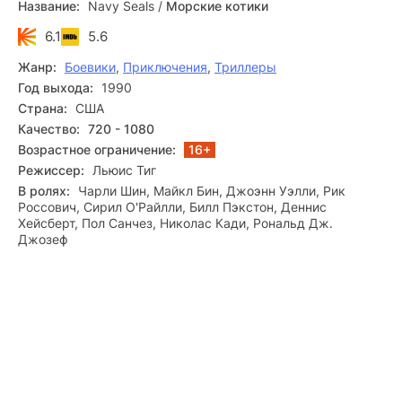
Название:
Navy Seals
/
Морские котики
и на любом гаджете.
6.1
5.6
Жанр:
Боевики
,
Приключения
,
Триллеры
Год выхода:
1990
Страна:
США
Качество:
720 - 1080
Возрастное ограничение:
16+
Режиссер:
Льюис Тиг
В ролях:
Чарли Шин, Майкл Бин, Джоэнн Уэлли, Рик
Россович, Сирил О'Райлли, Билл Пэкстон, Деннис
Хейсберт, Пол Санчез, Николас Кади, Рональд Дж.
Джозеф