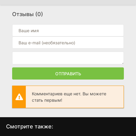
Флавия. Юный детектив
(2026)
Отзывы (0)
0
В мгновение ока
(2026)
0
Музей невинности
(2026)
0
ОТПРАВИТЬ
Комментариев еще нет. Вы можете
стать первым!
Смотрите также: