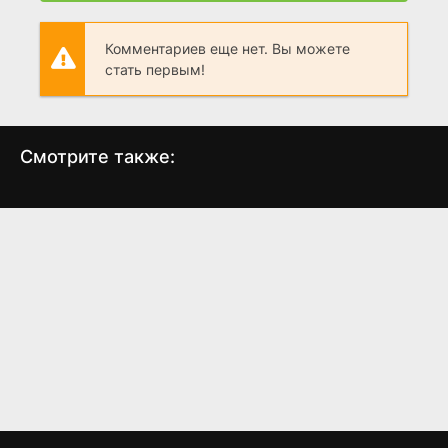
Комментариев еще нет. Вы можете
стать первым!
Смотрите также:
Крокодил
Рыба Франкенштейна
Ч
(2000)
(2004)
4.8
3.7
4.2
4.7