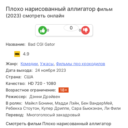
Плохо нарисованный аллигатор
фильм
(2023) смотреть онлайн
0
0
0
Название:
Bad CGI Gator
4.9
Жанр:
Комедии
,
Ужасы
,
Фильмы про крокодилов
Дата выхода:
24 ноября 2023
Страна:
США
Качество:
HD 720 - 1080
Возрастное ограничение:
18+
Режиссер:
Дэнни Дрэйвен
В ролях:
Майкл Бонини, Мэдди Лэйн, Бен ВандерМей,
Ребекка Стоутон, Купер Дриппе, Сара Бьюкэнэн, Ли Фили
Перевод:
Многоголосый закадровый
Смотреть фильм Плохо нарисованный аллигатор