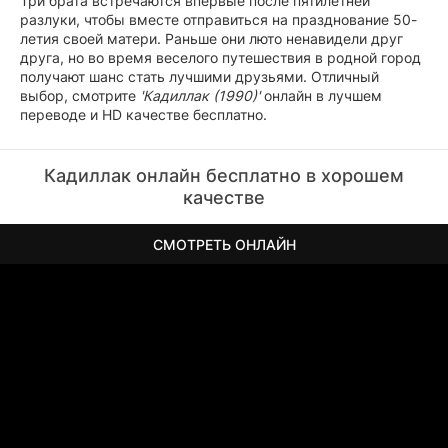
Три брата встречаются впервые после пятилетней
разлуки, чтобы вместе отправиться на празднование 50-
летия своей матери. Раньше они люто ненавидели друг
друга, но во время веселого путешествия в родной город
получают шанс стать лучшими друзьями. Отличный
выбор, смотрите
'Кадиллак (1990)'
онлайн в лучшем
переводе и HD качестве бесплатно.
Кадиллак онлайн бесплатно в хорошем
качестве
СМОТРЕТЬ ОНЛАЙН