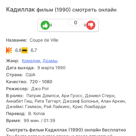
Кадиллак
фильм (1990) смотреть онлайн
0
0
0
Название:
Coupe de Ville
6.8
6.7
Жанр:
Комедии
,
Драмы
Дата выхода:
9 марта 1990
Страна:
США
Качество:
720 - 1080
Режиссер:
Джо Рот
В ролях:
Патрик Демпси, Ари Гросс, Дэниел Стерн,
Аннабет Гиш, Рита Таггарт, Джозеф Болонья, Алан Аркин,
Джеймс Гэммон, Рэй Лайкинс, Крис Ломбарди
Перевод:
В. Котов
Время:
99 мин. / 01:39
Смотреть фильм Кадиллак (1990) онлайн бесплатно