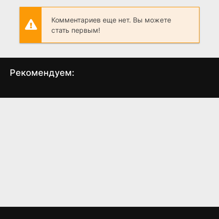
Комментариев еще нет. Вы можете
стать первым!
Рекомендуем:
Ведьмак:
3 тонны: ограбление
Кев
Происхождение
Центрального банка
Бразилии
(2022)
(2022)
3.3
4.0
6.4