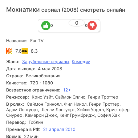
Мохнатики
сериал (2008) смотреть онлайн
0
0
0
Название:
Fur TV
7.6
8.3
Жанр:
Зарубежные сериалы
,
Комедии
Дата выхода:
4 мая 2008
Страна:
Великобритания
Качество:
720 - 1080
Возрастное ограничение:
12+
Режиссер:
Крис Уэйт, Саймон Эллис, Генри Троттер
В ролях:
Саймон Гринолл, Фил Никол, Генри Троттер,
Адам Лонгуорт, Шелли Лонгуорт, Хейли Уордл, Кристофер
Сиуреф, Камерон Джек, Кейт Грумбридж, София Хак
Перевод:
Гоблин
Премьера в РФ:
21 апреля 2010
Время:
22 мин