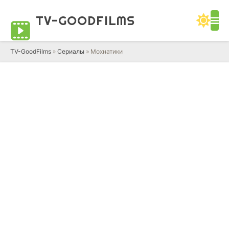
TV-GOOD
FILMS
TV-GoodFilms
»
Сериалы
» Мохнатики