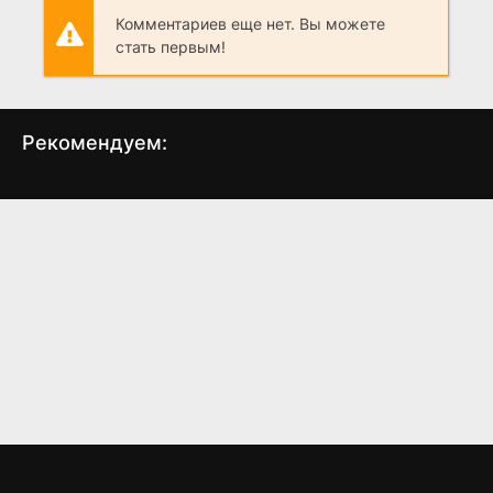
Комментариев еще нет. Вы можете
стать первым!
Рекомендуем:
Продаётся старинный
Тайные связи
Зде
дом ... с привидением
(2010)
(2023)
7.1
7.3