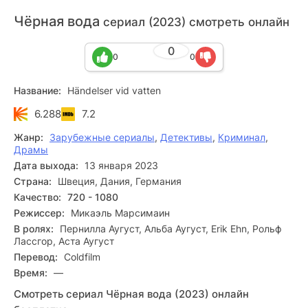
Чёрная вода
сериал (2023) смотреть онлайн
0
0
0
Название:
Händelser vid vatten
6.288
7.2
Жанр:
Зарубежные сериалы
,
Детективы
,
Криминал
,
Драмы
Дата выхода:
13 января 2023
Страна:
Швеция, Дания, Германия
Качество:
720 - 1080
Режиссер:
Микаэль Марсимаин
В ролях:
Пернилла Аугуст, Альба Аугуст, Erik Ehn, Рольф
Лассгор, Аста Аугуст
Перевод:
Coldfilm
Время:
—
Смотреть сериал Чёрная вода (2023) онлайн