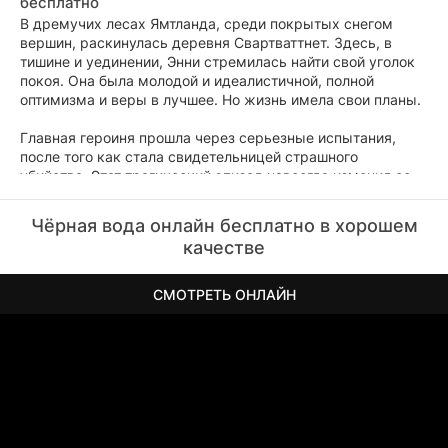
бесплатно
В дремучих лесах Ямтланда, среди покрытых снегом
вершин, раскинулась деревня Свартваттнет. Здесь, в
тишине и уединении, Энни стремилась найти свой уголок
покоя. Она была молодой и идеалистичной, полной
оптимизма и веры в лучшее. Но жизнь имела свои планы.
Главная героиня прошла через серьезные испытания,
после того как стала свидетельницей страшного
убийства. Этот трагический эпизод навсегда изменил ее,
оставив глубокий шрам на душе. Прошли годы, но
страшные воспоминания продолжали мучить Энни, как
Чёрная вода онлайн бесплатно в хорошем
темный призрак, преследующий на каждом шагу. Она
качестве
пыталась забыть, пыталась отделаться от тяжёлого
бремени прошлого, но безуспешно. Воспоминания о том
убийстве продолжали мучить её, как рана, которая не
СМОТРЕТЬ ОНЛАЙН
заживает.
И вот, в тот день, когда казалось, что мир стал немного
светлее, что темные тени прошлого начали рассеиваться,
события тех дней вновь вернулись, чтобы напомнить о
себе. Но на этот раз все было гораздо хуже. Энни
вынуждена была столкнуться лицом к лицу со своими
страхами, с силой, которая грозила разрушить всё, что ей